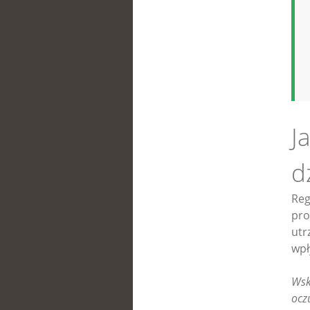
J
d
Reg
pro
utr
wpł
Wsk
ocz