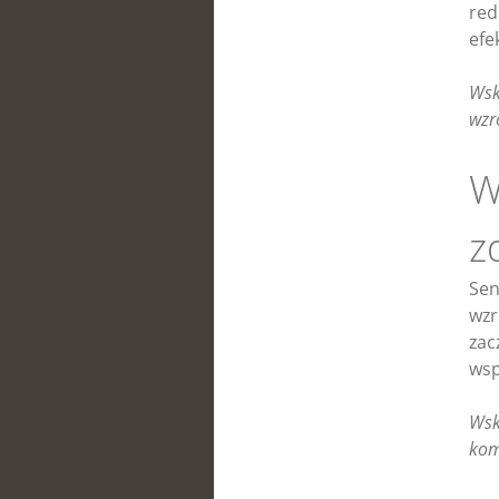
red
efe
Wsk
wzr
W
z
Sen
wzr
zac
wsp
Wsk
kom