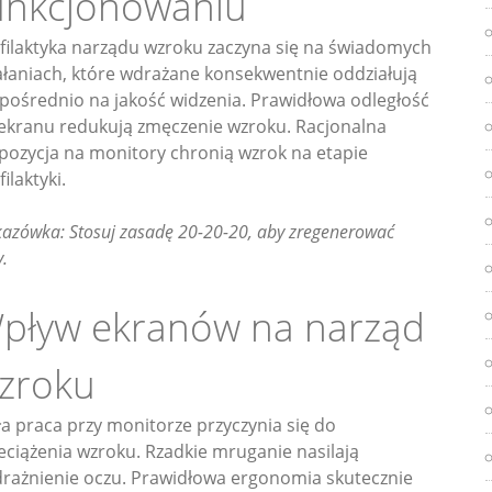
unkcjonowaniu
filaktyka narządu wzroku zaczyna się na świadomych
ałaniach, które wdrażane konsekwentnie oddziałują
pośrednio na jakość widzenia. Prawidłowa odległość
ekranu redukują zmęczenie wzroku. Racjonalna
pozycja na monitory chronią wzrok na etapie
filaktyki.
azówka: Stosuj zasadę 20-20-20, aby zregenerować
y.
pływ ekranów na narząd
zroku
ła praca przy monitorze przyczynia się do
eciążenia wzroku. Rzadkie mruganie nasilają
rażnienie oczu. Prawidłowa ergonomia skutecznie