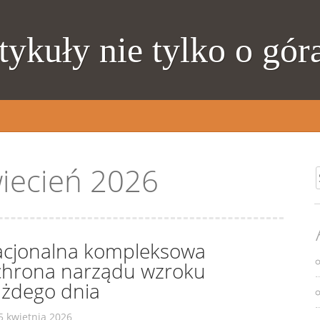
tykuły nie tylko o gór
iecień 2026
S
acjonalna kompleksowa
chrona narządu wzroku
ażdego dnia
5 kwietnia 2026