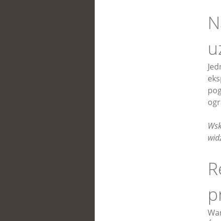
N
u
Jed
eks
pog
ogr
Wsk
wid
R
p
War