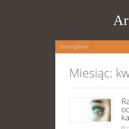
Ar
Przejdź
Strona główna
do
treści
Miesiąc:
kw
R
o
k
1