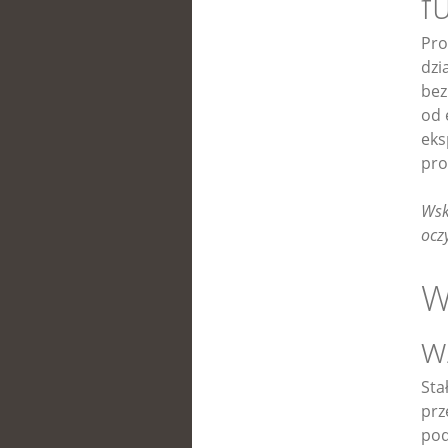
f
Pro
dzi
bez
od 
eks
pro
Wsk
ocz
W
w
Sta
prz
pod