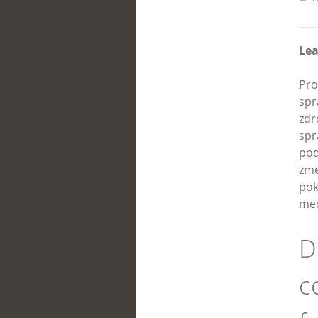
Lea
Pro
spr
zdr
spr
pod
zmę
pok
med
D
c