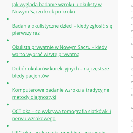
Jak wygląda badanie wzroku u okulisty w
Nowym Sączu krok po kroku
Badania okulistyczne dzieci – kiedy zgłosić się
pierwszy raz
Okulista prywatnie w Nowym Sączu – kiedy
warto wybrać wizytę prywatną
Dobór okularów korekcyjnych – najczęstsze
błędy pacjentów
Komputerowe badanie wzroku a tradycyjne
metody diagnostyki
OCT oka – co wykrywa tomografia siatkówki i
nerwu wzrokowego
USG oka – wskazania, przebieg i znaczenie