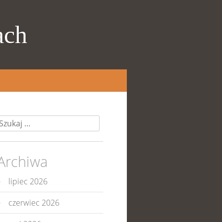
ach
zukaj:
Archiwa
lipiec 2026
czerwiec 2026