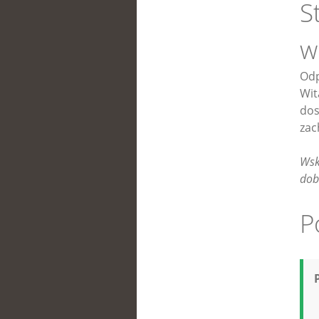
S
w
Odp
Wit
dos
zac
Wsk
dob
P