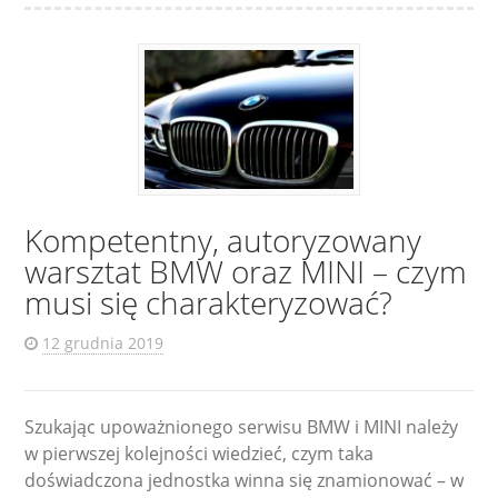
Kompetentny, autoryzowany
warsztat BMW oraz MINI – czym
musi się charakteryzować?
12 grudnia 2019
Szukając upoważnionego serwisu BMW i MINI należy
w pierwszej kolejności wiedzieć, czym taka
doświadczona jednostka winna się znamionować – w