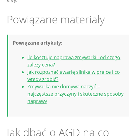
filtry.
Powiązane materiały
Powiązane artykuły:
Ile kosztuje naprawa zmywarki i od czego
zależy cena?
Jak rozpoznać awarię silnika w pralce i co
wtedy zrobić?
Zmywarka nie domywa naczyń –
najczęstsze przyczyny i skuteczne sposoby
naprawy
Jak dbać o AGD na co