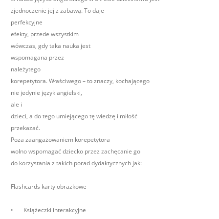
zjednoczenie jej z zabawą. To daje
perfekcyjne
efekty, przede wszystkim
wówczas, gdy taka nauka jest
wspomagana przez
należytego
korepetytora. Właściwego – to znaczy, kochającego
nie jedynie język angielski,
ale i
dzieci, a do tego umiejącego tę wiedzę i miłość
przekazać.
Poza zaangażowaniem korepetytora
wolno wspomagać dziecko przez zachęcanie go
do korzystania z takich porad dydaktycznych jak:
Flashcards karty obrazkowe
•
Książeczki interakcyjne