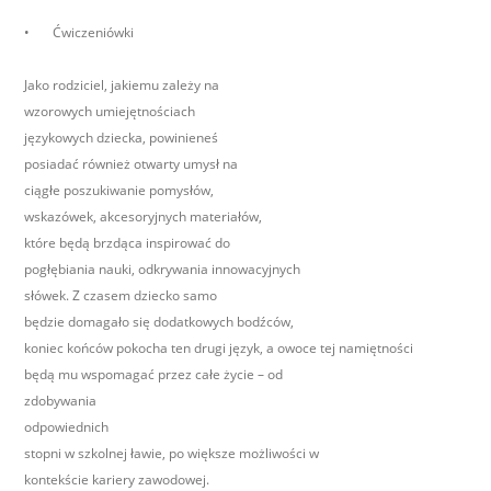
•
Ćwiczeniówki
Jako rodziciel, jakiemu zależy na
wzorowych umiejętnościach
językowych dziecka, powinieneś
posiadać również otwarty umysł na
ciągłe poszukiwanie pomysłów,
wskazówek, akcesoryjnych materiałów,
które będą brzdąca inspirować do
pogłębiania nauki, odkrywania innowacyjnych
słówek. Z czasem dziecko samo
będzie domagało się dodatkowych bodźców,
koniec końców pokocha ten drugi język, a owoce tej namiętności
będą mu wspomagać przez całe życie – od
zdobywania
odpowiednich
stopni w szkolnej ławie, po większe możliwości w
kontekście kariery zawodowej.