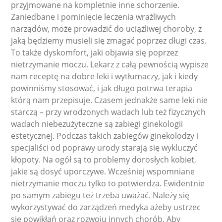
przyjmowane na kompletnie inne schorzenie.
Zaniedbane i pominięcie leczenia wrażliwych
narządów, może prowadzić do uciążliwej choroby, z
jaką będziemy musieli się zmagać poprzez długi czas.
To także dyskomfort, jaki objawia się poprzez
nietrzymanie moczu. Lekarz z całą pewnością wypisze
nam receptę na dobre leki i wytłumaczy, jak i kiedy
powinniśmy stosować, i jak długo potrwa terapia
którą nam przepisuje. Czasem jednakże same leki nie
starczą – przy wrodzonych wadach lub też fizycznych
wadach niebezużyteczne są zabiegi ginekologii
estetycznej. Podczas takich zabiegów ginekolodzy i
specjaliści od poprawy urody starają się wykluczyć
kłopoty. Na ogół są to problemy dorosłych kobiet,
jakie są dosyć uporczywe. Wcześniej wspomniane
nietrzymanie moczu tylko to potwierdza. Ewidentnie
po samym zabiegu też trzeba uważać. Należy się
wykorzystywać do zarządzeń medyka ażeby ustrzec
się powikłań oraz rozwoju innych chorób. Aby