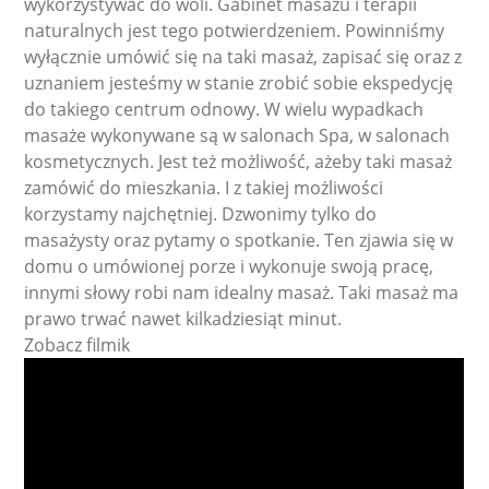
wykorzystywać do woli. Gabinet masażu i terapii
naturalnych jest tego potwierdzeniem. Powinniśmy
wyłącznie umówić się na taki masaż, zapisać się oraz z
uznaniem jesteśmy w stanie zrobić sobie ekspedycję
do takiego centrum odnowy. W wielu wypadkach
masaże wykonywane są w salonach Spa, w salonach
kosmetycznych. Jest też możliwość, ażeby taki masaż
zamówić do mieszkania. I z takiej możliwości
korzystamy najchętniej. Dzwonimy tylko do
masażysty oraz pytamy o spotkanie. Ten zjawia się w
domu o umówionej porze i wykonuje swoją pracę,
innymi słowy robi nam idealny masaż. Taki masaż ma
prawo trwać nawet kilkadziesiąt minut.
Zobacz filmik