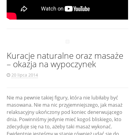
Kuracje naturalne oraz masaże
– okazja na wypoczynek
20 lipca 2014
Nie ma pewnie takiej figury, która nie lubiłaby być
masowana. Nie ma nic przyjemniejszego, jak masaż
relaksacyjny ukończony pod koniec denerwującego
dnia. Powinniśmy jedynie mieć kogoś bliskiego, kto
zdecyduje się na to, ażeby taki masaż wykonać.
Ewidentnie jesteśmy w stanie również udać się do