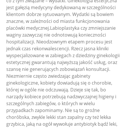
co z tym związane – wydatki. Ginekologia estetyczna
jest gałęzią medycyny dedykowaną w szczególności
klientom dobrze sytuowanym. Wydatki są bowiem
znaczne, w zależności od miasta funkcjonowania
placówki medycznej.Labioplastyka czy zmniejszanie
waginy zazwyczaj nie odnotowują konieczności
hospitalizacji. Nieodzownym etapem procesu jest
jednak czas rekonwalescencji. Rzecz jasna kliniki
wyspecjalizowane w zabiegach z dziedziny ginekologii
estetycznej gwarantują najwyższą jakość usług, oraz
szansę nie generujących zobowiązań konsultacji.
Niezmiernie często zwiedzając gabinety
ginekologiczne, kobiety dowiadują się o chorobie,
której w ogóle nie odczuwają. Dzieje się tak, bo
narządy kobiece potrzebują nadzwyczajnej higieny i
szczególnych zabiegów, o których w wielu
przypadkach zapominamy. Nie są to groźne
choróbska, zwykle lekki stan zapalny czy też lekka
grzybica, jaką na ogół wywołuje antybiotyk bądź leki,