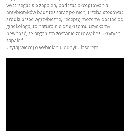
wystrzegać się zapaleń, podczas akceptowania
antybiotyków bądź też zaraz po nich, trzeba stosować
środki przeciwgrzybiczne, receptę możemy dostać od
ginekologa, to naturalnie dzięki temu uzyskamy
pewność, że organizm zostanie zdrowy bez ukrytych
zapaleń.
Czytaj więcej o wybielaniu odbytu laserem