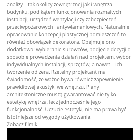
analizy – tak okolicy zewnętrznej jak i wnętrza
budynku, pod kątem funkcjonowania rozmaitych
instalacji, urządzeń wentylacji czy zabezpieczeń
przeciwpożarowych i antywłamaniowych. Naturalnie
opracowanie koncepcji plastycznej pomieszczeń to
również obowiązek dekoratora. Obejmuje ono
dodatkowo: wybieranie surowców, podjęcie decyzji o
sposobie prowadzenia działań nad projektem, wybór
indywidualnych instalacji, sprzętów, a nawet – ich
tworzenie od zera. Rzetelny projektant ma
świadomość, że ważne bywa również zapewnienie
prawidłowej akustyki we wnętrzu. Plany
architektoniczne muszą gwarantować nie tylko
estetykę wnętrza, lecz jednocześnie jego
funkcjonalność. Uczucie estetyki, nie ma prawa być
istotniejsze od wygody użytkowania.
Zobacz filmik