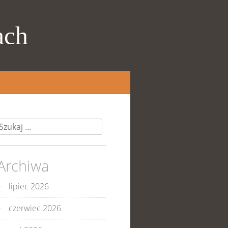
ach
zukaj:
Archiwa
lipiec 2026
czerwiec 2026