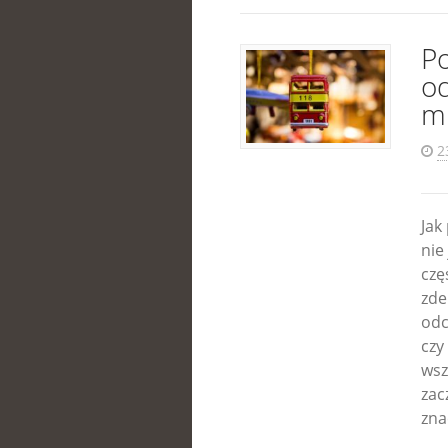
P
o
m
2
Jak
nie
czę
zde
odc
czy
wsz
zac
zna