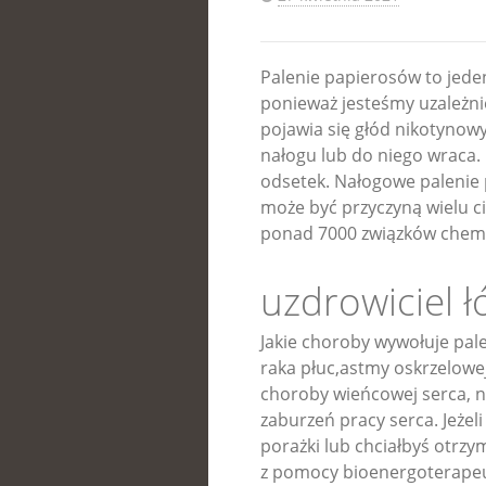
Palenie papierosów to jeden 
ponieważ jesteśmy uzależni
pojawia się głód nikotynowy.
nałogu lub do niego wraca. 
odsetek. Nałogowe palenie 
może być przyczyną wielu 
ponad 7000 związków chemi
uzdrowiciel ł
Jakie choroby wywołuje pal
raka płuc,astmy oskrzelowej
choroby wieńcowej serca, na
zaburzeń pracy serca. Jeżeli
porażki lub chciałbyś otrz
z pomocy bioenergoterapeu