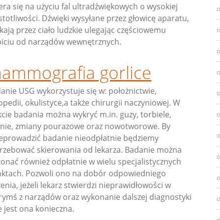
era się na użyciu fal ultradźwiękowych o wysokiej
stotliwości. Dźwięki wysyłane przez głowicę aparatu,
kają przez ciało ludzkie ulegając częściowemu
iciu od narządów wewnętrznych.
ammografia gorlice
anie USG wykorzystuje się w: położnictwie,
opedii, okulistyce,a także chirurgii naczyniowej. W
kcie badania można wykryć m.in. guzy, torbiele,
nie, zmiany pourazowe oraz nowotworowe. By
eprowadzić badanie nieodpłatnie będziemy
rzebować skierowania od lekarza. Badanie można
onać również odpłatnie w wielu specjalistycznych
ktach. Pozwoli ono na dobór odpowiedniego
zenia, jeżeli lekarz stwierdzi nieprawidłowości w
rymś z narządów oraz wykonanie dalszej diagnostyki
le jest ona konieczna.