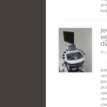
prz
ksi
J
w
di
2
Jed
obr
Jes
prz
zal
ren
sta