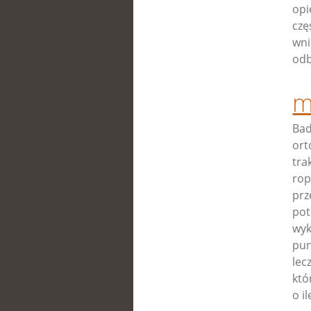
opi
czę
wni
odb
m
Bad
ort
tra
rop
prz
pot
wyk
pun
lec
któ
o i