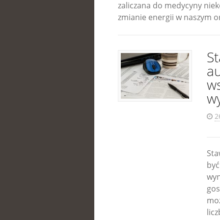
zaliczana do medycyny niek
zmianie energii w naszym o
St
a
ws
w
2
Sta
być
wyn
gos
moż
lic