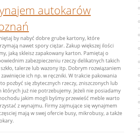
ynajem autokarów
oznań
iętaj by nabyć dobre grube kartony, które
rzymają nawet spory ciężar. Zakup większej ilości
my, jaką skleisz zapakowany karton. Pamiętaj o
owiednim zabezpieczeniu rzeczy delikatnych takich
: szkło, talerze lub wazony itp. Dobrym rozwiązaniem
t zawinięcie ich np. w ręczniki. W trakcie pakowania
to pozbyć się zbytecznych rzeczy, zniszczonych lub
h których już nie potrzebujemy. Jeżeli nie posiadamy
ochodu jakim mogli byśmy przewieść meble warto
rzystać z wynajmu. Firmy zajmujące się wynajmem
częsciej mają w swej ofercie busy, mikrobusy, a także
okary.