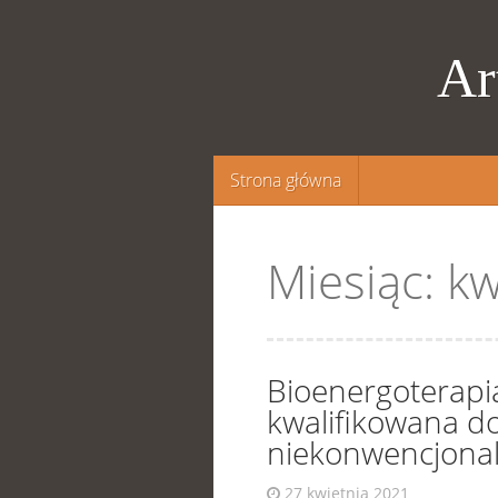
Ar
Przejdź
Strona główna
do
treści
Miesiąc:
kw
Bioenergoterapia
kwalifikowana d
niekonwencjonal
27 kwietnia 2021