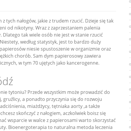
z tych nałogów, jakie z trudem rzucić. Dzieje się tak
eni od nikotyny. Wraz z zaprzestaniem palenia
 Dlatego tak wiele osób nie jest w stanie rzucić
Niestety, według statystyk, jest to bardzo duży
papierosów niesie spustoszenie w organizmie oraz
ciężkich chorób. Sam dym papierosowy zawiera
cznych, w tym 70 ujętych jako kancerogenne.
ódź
enie tytoniu? Przede wszystkim może prowadzić do
, gruźlicy, a ponadto przyczynia się do rozwoju
dciśnienia, miażdżycy, tętniaka aorty ,a także
 chcesz skończyć z nałogiem, aczkolwiek boisz się
ymać wsparcie w walce z papierosami warto skorzystać
ty. Bioenergoterapia to naturalna metoda leczenia