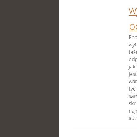
w
p
Pam
wyt
taś
odp
jak
jes
war
tyc
sam
sko
naj
aut