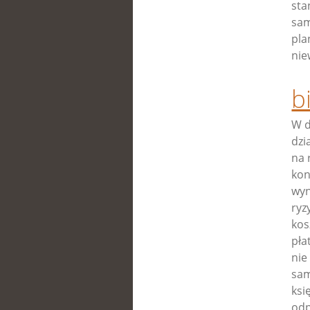
sta
sam
pla
nie
b
W d
dzi
na 
kon
wyn
ryz
kos
pła
nie
sam
ksi
odp