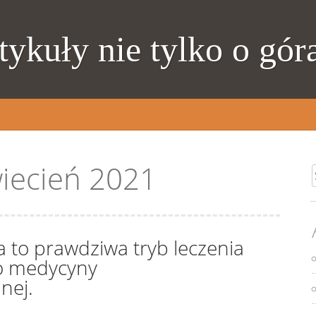
tykuły nie tylko o gór
iecień 2021
S
 to prawdziwa tryb leczenia
o medycyny
nej.