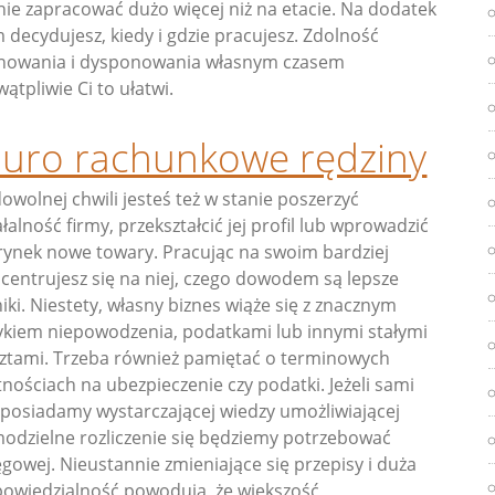
nie zapracować dużo więcej niż na etacie. Na dodatek
 decydujesz, kiedy i gdzie pracujesz. Zdolność
nowania i dysponowania własnym czasem
wątpliwie Ci to ułatwi.
iuro rachunkowe rędziny
owolnej chwili jesteś też w stanie poszerzyć
ałalność firmy, przekształcić jej profil lub wprowadzić
rynek nowe towary. Pracując na swoim bardziej
centrujesz się na niej, czego dowodem są lepsze
iki. Niestety, własny biznes wiąże się z znacznym
ykiem niepowodzenia, podatkami lub innymi stałymi
ztami. Trzeba również pamiętać o terminowych
tnościach na ubezpieczenie czy podatki. Jeżeli sami
 posiadamy wystarczającej wiedzy umożliwiającej
odzielne rozliczenie się będziemy potrzebować
ęgowej. Nieustannie zmieniające się przepisy i duża
owiedzialność powodują, że większość