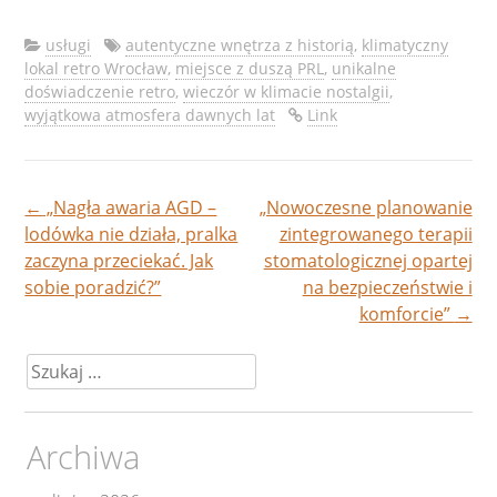
usługi
autentyczne wnętrza z historią
,
klimatyczny
lokal retro Wrocław
,
miejsce z duszą PRL
,
unikalne
doświadczenie retro
,
wieczór w klimacie nostalgii
,
wyjątkowa atmosfera dawnych lat
Link
←
„Nagła awaria AGD –
„Nowoczesne planowanie
Nawigacja
lodówka nie działa, pralka
zintegrowanego terapii
zaczyna przeciekać. Jak
stomatologicznej opartej
wpisu
sobie poradzić?”
na bezpieczeństwie i
komforcie”
→
Szukaj:
Archiwa