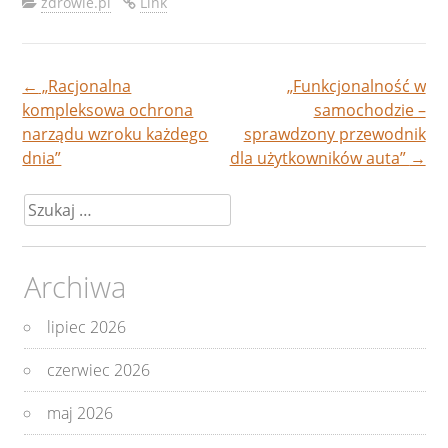
zdrowie.pl
Link
←
„Racjonalna
„Funkcjonalność w
Nawigacja
kompleksowa ochrona
samochodzie –
narządu wzroku każdego
sprawdzony przewodnik
wpisu
dnia”
dla użytkowników auta”
→
Szukaj:
Archiwa
lipiec 2026
czerwiec 2026
maj 2026